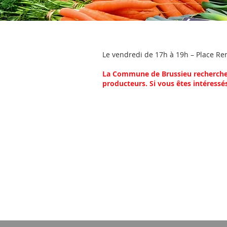
Le v
endredi de 17h à 19h – Place Re
La Commune de Brussieu recherche 
producteurs. Si vous êtes intéressé
HORAIRES D'OUVERTU
Ouverture au public
et
RDV CNI/passeport
Matin du lundi au jeudi : 08h00 à 12h00
Vendredi de 8h00 à 12h00 et de 13h30 à 17h0
Et le samedi de 9h00 à 12h00
Fermeture au public SAUF RDV CNI/passep
Lundi : 13h30 à 18h00
Mardi ; 13h30 à 17h00
Mercredi : 13h30 à 17h30